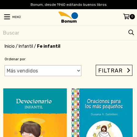
Bonum, desde 1960 editando buenos libros
0
MENÚ
Inicio
/
Infantil
/
Fe infantil
Ordenar por
FILTRAR