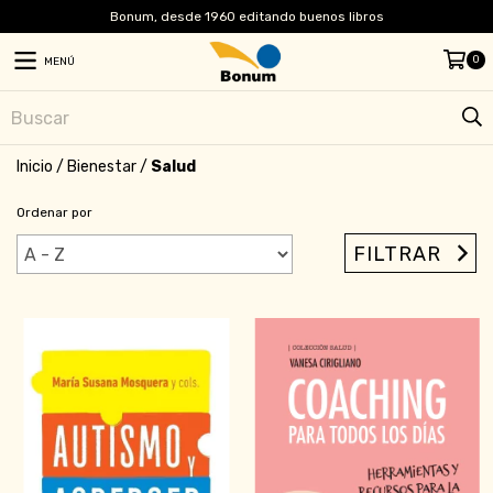
Bonum, desde 1960 editando buenos libros
0
MENÚ
Inicio
/
Bienestar
/
Salud
Ordenar por
FILTRAR