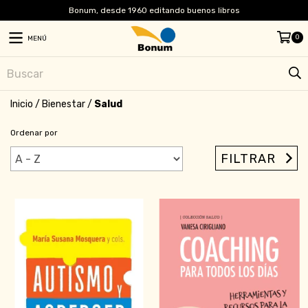
Bonum, desde 1960 editando buenos libros
0
MENÚ
Inicio
/
Bienestar
/
Salud
Ordenar por
FILTRAR