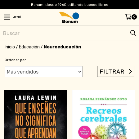
Bonum, desde 1960 editando buenos libros
0
MENÚ
Inicio
/
Educación
/
Neuroeducación
Ordenar por
FILTRAR