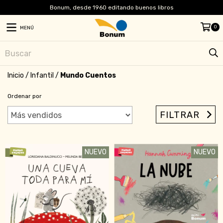
Bonum, desde 1960 editando buenos libros
0
MENÚ
Inicio
/
Infantil
/
Mundo Cuentos
Ordenar por
FILTRAR
NUEVO
NUEVO