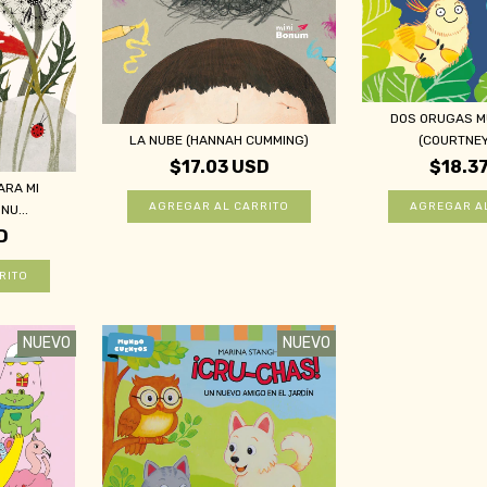
DOS ORUGAS M
(COURTNEY 
LA NUBE (HANNAH CUMMING)
$18.3
$17.03 USD
ARA MI
NU...
D
NUEVO
NUEVO