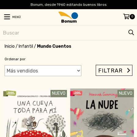
Bonum, desde 1960 editando buenos libros
0
MENÚ
Inicio
/
Infantil
/
Mundo Cuentos
Ordenar por
FILTRAR
NUEVO
NUEVO