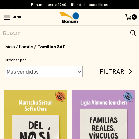
Bonum, desde 1960 editando buenos libros
0
MENÚ
Inicio
/
Familia
/
Familias 360
Ordenar por
FILTRAR