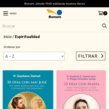
Bonum, desde 1960 editando buenos libros
0
MENÚ
Inicio
/
Espiritualidad
Ordenar por
FILTRAR