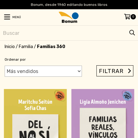
Bonum, desde 1960 editando buenos libros
0
MENÚ
Inicio
/
Familia
/
Familias 360
Ordenar por
FILTRAR