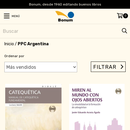
Bonum, desde 1960 editando buenos libros
0
MENÚ
Inicio
/
PPC Argentina
Ordenar por
FILTRAR