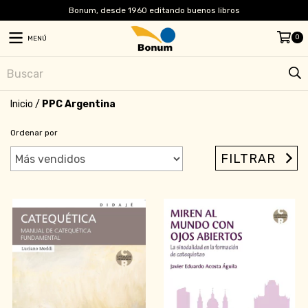
Bonum, desde 1960 editando buenos libros
0
MENÚ
Inicio
/
PPC Argentina
Ordenar por
FILTRAR