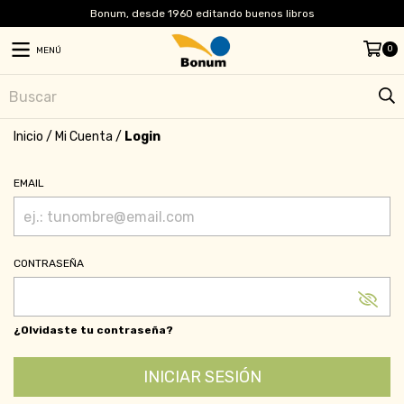
Bonum, desde 1960 editando buenos libros
0
MENÚ
Inicio
/
Mi Cuenta
/
Login
EMAIL
CONTRASEÑA
¿Olvidaste tu contraseña?