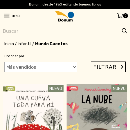
Bonum, desde 1960 editando buenos libros
0
MENÚ
Inicio
/
Infantil
/
Mundo Cuentos
Ordenar por
FILTRAR
NUEVO
NUEVO