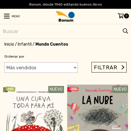
Bonum, desde 1960 editando buenos libros
0
MENÚ
Inicio
/
Infantil
/
Mundo Cuentos
Ordenar por
FILTRAR
NUEVO
NUEVO