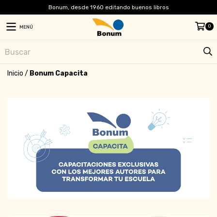
Bonum, desde 1960 editando buenos libros
0
MENÚ
Inicio
/
Bonum Capacita