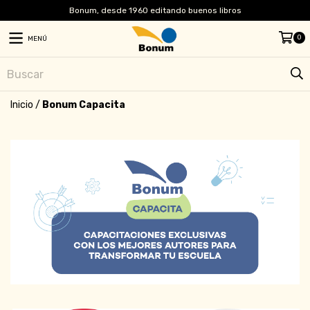
Bonum, desde 1960 editando buenos libros
0
MENÚ
Inicio
/
Bonum Capacita