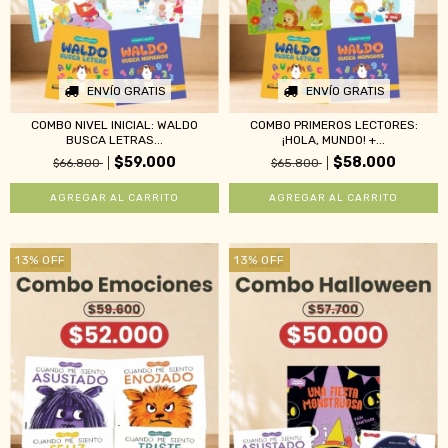
ENVÍO GRATIS
ENVÍO GRATIS
COMBO NIVEL INICIAL: WALDO
COMBO PRIMEROS LECTORES:
BUSCA LETRAS...
¡HOLA, MUNDO! +...
$59.000
$58.000
$66.800
$65.800
13
%
OFF
13
%
OFF