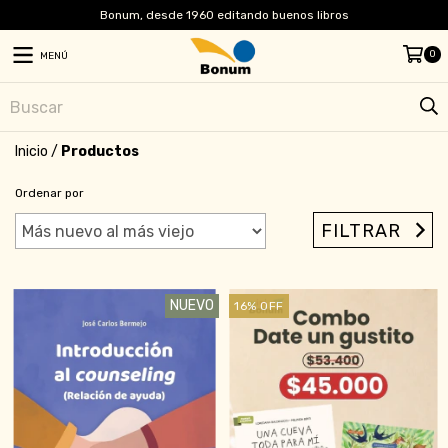
Bonum, desde 1960 editando buenos libros
0
MENÚ
Inicio
/
Productos
Ordenar por
FILTRAR
NUEVO
16
%
OFF