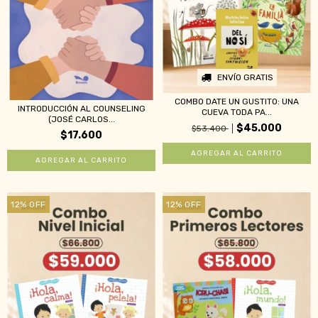
ENVÍO GRATIS
COMBO DATE UN GUSTITO: UNA
INTRODUCCIÓN AL COUNSELING
CUEVA TODA PA...
(JOSÉ CARLOS...
$45.000
$53.400
$17.600
12
%
OFF
12
%
OFF