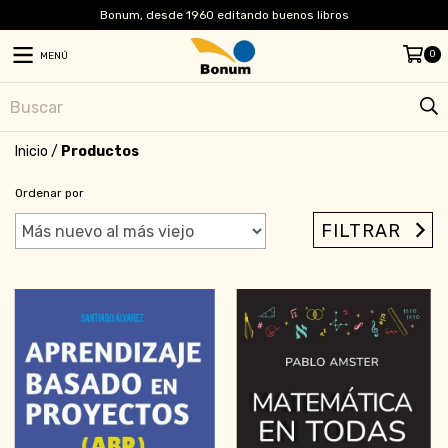
Bonum, desde 1960 editando buenos libros
0
MENÚ
Inicio
/
Productos
Ordenar por
FILTRAR