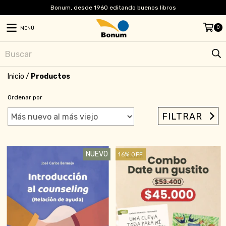
Bonum, desde 1960 editando buenos libros
0
MENÚ
Inicio
/
Productos
Ordenar por
FILTRAR
NUEVO
16
%
OFF