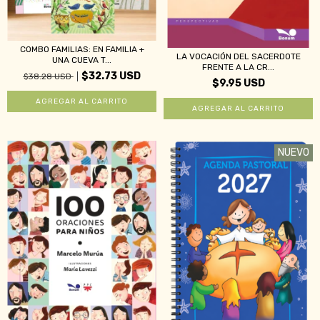
COMBO FAMILIAS: EN FAMILIA +
LA VOCACIÓN DEL SACERDOTE
UNA CUEVA T...
FRENTE A LA CR...
$32.73 USD
$38.28 USD
$9.95 USD
NUEVO