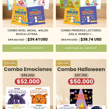
COMBO NIVEL INICIAL: WALDO
COMBO PRIMEROS LECTORES:
BUSCA LETRAS...
¡HOLA, MUNDO! +...
$39.41 USD
$38.74 USD
$44.62 USD
$43.96 USD
13
%
OFF
13
%
OFF