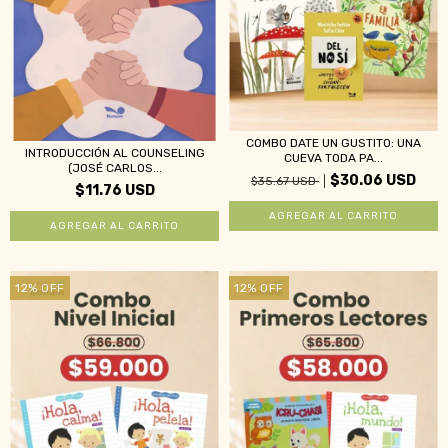
COMBO DATE UN GUSTITO: UNA
INTRODUCCIÓN AL COUNSELING
CUEVA TODA PA...
(JOSÉ CARLOS...
$30.06 USD
$35.67 USD
$11.76 USD
12
%
OFF
12
%
OFF