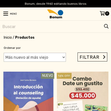
Bonum, desde 1960 editando buenos libros
0
MENÚ
Inicio
/
Productos
Ordenar por
FILTRAR
NUEVO
16
%
OFF