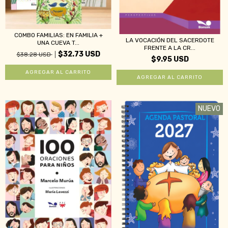
COMBO FAMILIAS: EN FAMILIA +
LA VOCACIÓN DEL SACERDOTE
UNA CUEVA T...
FRENTE A LA CR...
$32.73 USD
$38.28 USD
$9.95 USD
NUEVO