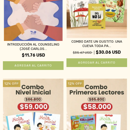
COMBO DATE UN GUSTITO: UNA
INTRODUCCIÓN AL COUNSELING
CUEVA TODA PA...
(JOSÉ CARLOS...
$30.06 USD
$35.67 USD
$11.76 USD
12
%
OFF
12
%
OFF