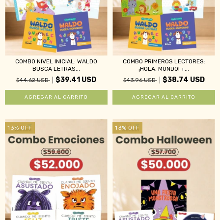
COMBO NIVEL INICIAL: WALDO
COMBO PRIMEROS LECTORES:
BUSCA LETRAS...
¡HOLA, MUNDO! +...
$39.41 USD
$38.74 USD
$44.62 USD
$43.96 USD
13
%
OFF
13
%
OFF