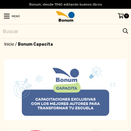
Bonum, desde 1960 editando buenos libros
0
MENÚ
Inicio
/
Bonum Capacita