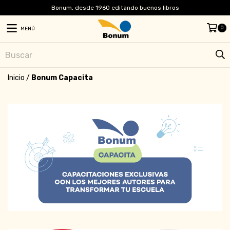
Bonum, desde 1960 editando buenos libros
0
MENÚ
Inicio
/
Bonum Capacita