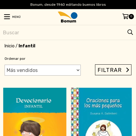
Bonum, desde 1960 editando buenos libros
0
MENÚ
Inicio
/
Infantil
Ordenar por
FILTRAR