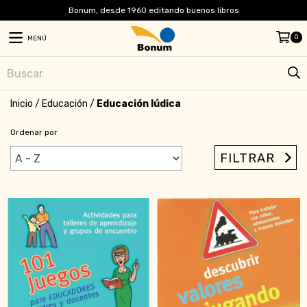
Bonum, desde 1960 editando buenos libros
0
MENÚ
Inicio
/
Educación
/
Educación lúdica
Ordenar por
FILTRAR