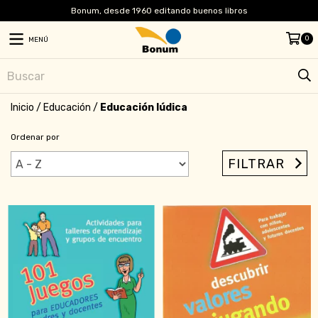
Bonum, desde 1960 editando buenos libros
0
MENÚ
Inicio
/
Educación
/
Educación lúdica
Ordenar por
FILTRAR