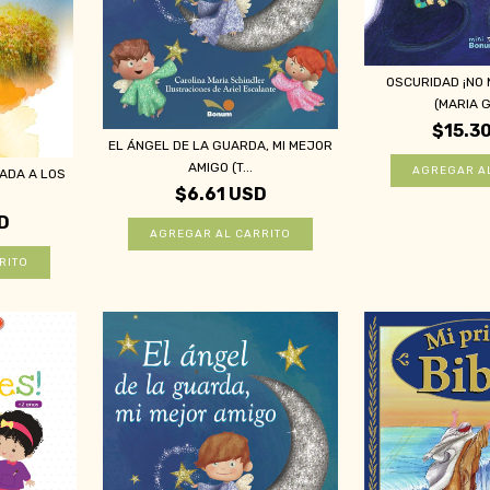
OSCURIDAD ¡NO 
(MARIA G
$15.3
EL ÁNGEL DE LA GUARDA, MI MEJOR
AMIGO (T...
TADA A LOS
$6.61 USD
D