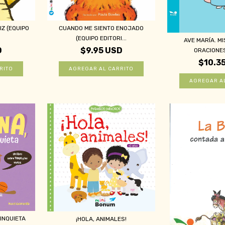
IZ (EQUIPO
CUANDO ME SIENTO ENOJADO
(EQUIPO EDITORI...
AVE MARÍA. M
D
$9.95 USD
ORACIONES 
$10.3
INQUIETA
¡HOLA, ANIMALES!