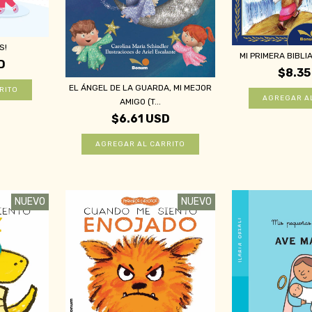
S!
MI PRIMERA BIBLI
D
$8.35
EL ÁNGEL DE LA GUARDA, MI MEJOR
AMIGO (T...
$6.61 USD
NUEVO
NUEVO