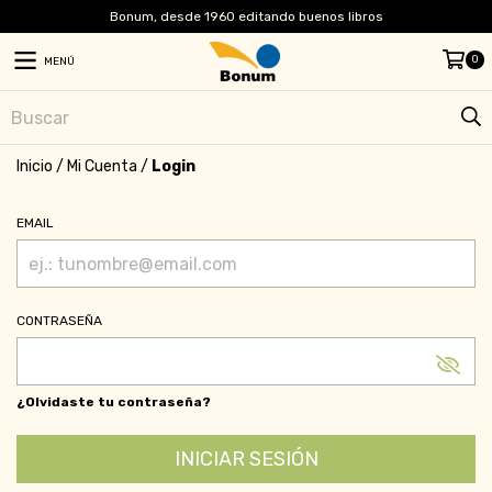
Bonum, desde 1960 editando buenos libros
0
MENÚ
Inicio
/
Mi Cuenta
/
Login
EMAIL
CONTRASEÑA
¿Olvidaste tu contraseña?