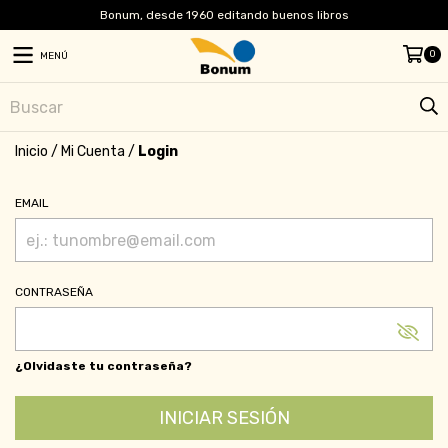
Bonum, desde 1960 editando buenos libros
0
MENÚ
Inicio
/
Mi Cuenta
/
Login
EMAIL
CONTRASEÑA
¿Olvidaste tu contraseña?