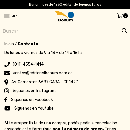
Bonum, desde 1960 editando buenos libros
0
MENÚ
Inicio
/
Contacto
De lunes a viernes de 9 a 13 y de 14 a 18 hs
(011) 4554-1414
ventas@editorialbonum.com.ar
Av. Corrientes 6687 CABA - CP1427
Siguenos en Instagram
Siguenos en Facebook
Siguenos en Youtube
Si te arrepentiste de una compra, podés pedir la cancelación
enviando este formulario
con tu número de orden.
Tenés