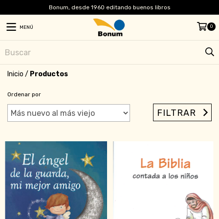
Bonum, desde 1960 editando buenos libros
0
MENÚ
Inicio
/
Productos
Ordenar por
FILTRAR