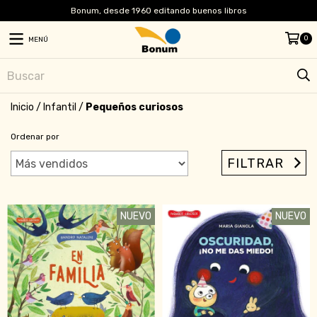
Bonum, desde 1960 editando buenos libros
0
MENÚ
Inicio
/
Infantil
/
Pequeños curiosos
Ordenar por
FILTRAR
NUEVO
NUEVO