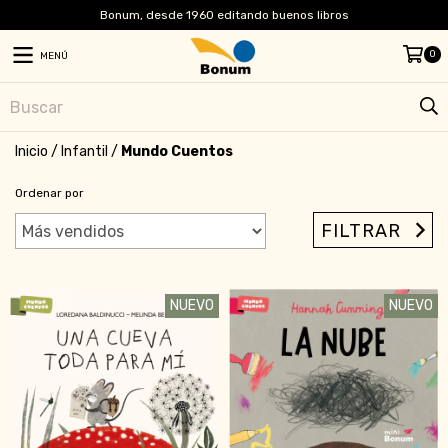
Bonum, desde 1960 editando buenos libros
0
MENÚ
Inicio
/
Infantil
/
Mundo Cuentos
Ordenar por
FILTRAR
NUEVO
NUEVO