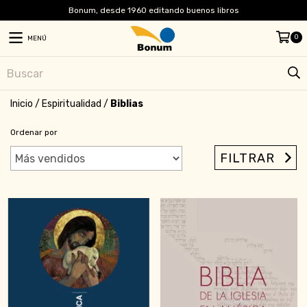
Bonum, desde 1960 editando buenos libros
0
MENÚ
Inicio
/
Espiritualidad
/
Biblias
Ordenar por
FILTRAR