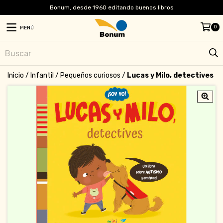
Bonum, desde 1960 editando buenos libros
0
MENÚ
Inicio
/
Infantil
/
Pequeños curiosos
/
Lucas y Milo, detectives