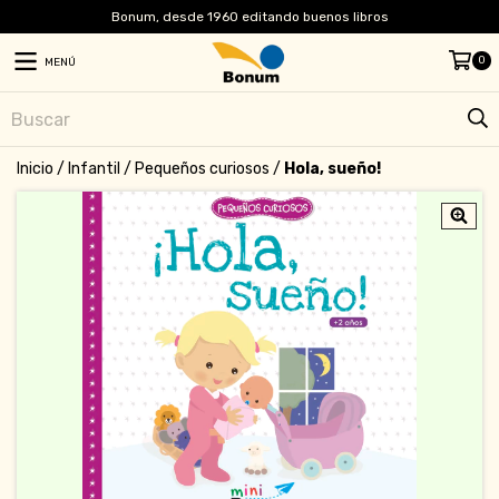
Bonum, desde 1960 editando buenos libros
0
MENÚ
Inicio
/
Infantil
/
Pequeños curiosos
/
Hola, sueño!