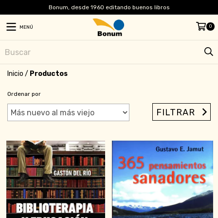
Bonum, desde 1960 editando buenos libros
0
MENÚ
Inicio
/
Productos
Ordenar por
FILTRAR