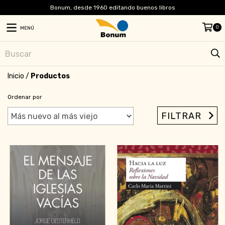
Bonum, desde 1960 editando buenos libros
0
MENÚ
Inicio
/
Productos
Ordenar por
FILTRAR