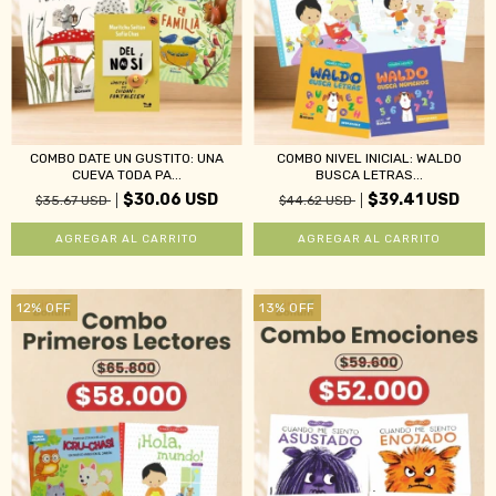
COMBO DATE UN GUSTITO: UNA
COMBO NIVEL INICIAL: WALDO
CUEVA TODA PA...
BUSCA LETRAS...
$30.06 USD
$39.41 USD
$35.67 USD
$44.62 USD
12
%
OFF
13
%
OFF