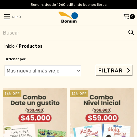
Bonum, desde 1960 editando buenos libros
0
MENÚ
Inicio
/
Productos
Ordenar por
FILTRAR
16
%
OFF
12
%
OFF