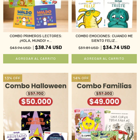
COMBO PRIMEROS LECTORES:
COMBO EMOCIONES: CUANDO ME
¡HOLA, MUNDO! +...
SIENTO FELIZ...
$38.74 USD
$34.74 USD
$43.96 USD
$39.81 USD
13
%
OFF
14
%
OFF