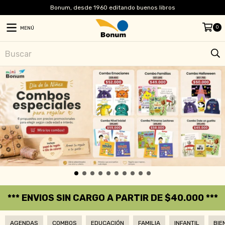
Bonum, desde 1960 editando buenos libros
0
MENÚ
*** ENVIOS SIN CARGO A PARTIR DE $40.000 ***
AGENDAS
COMBOS
EDUCACIÓN
FAMILIA
INFANTIL
BIE