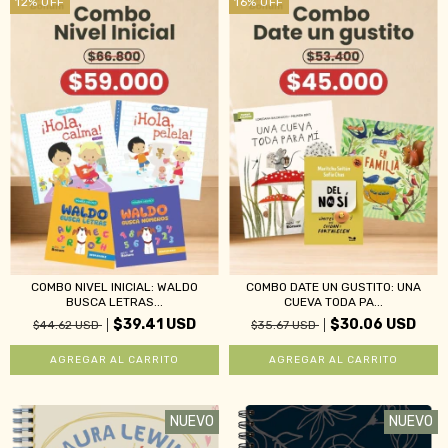
12
%
OFF
16
%
OFF
COMBO NIVEL INICIAL: WALDO
COMBO DATE UN GUSTITO: UNA
BUSCA LETRAS...
CUEVA TODA PA...
$39.41 USD
$30.06 USD
$44.62 USD
$35.67 USD
NUEVO
NUEVO