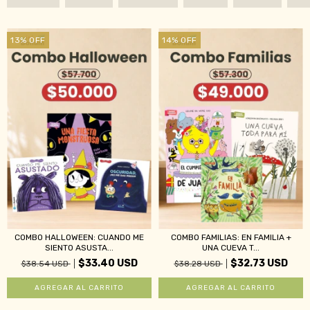
13
%
OFF
14
%
OFF
COMBO HALLOWEEN: CUANDO ME
COMBO FAMILIAS: EN FAMILIA +
SIENTO ASUSTA...
UNA CUEVA T...
$33.40 USD
$32.73 USD
$38.54 USD
$38.28 USD