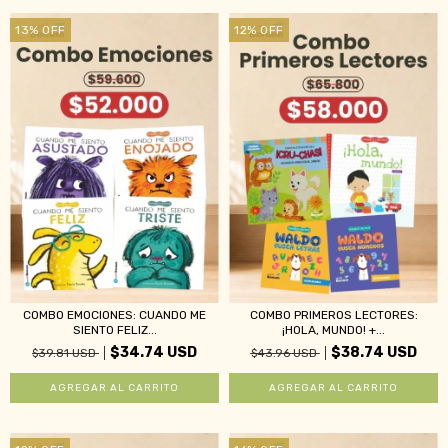
13
%
OFF
12
%
OFF
COMBO EMOCIONES: CUANDO ME
COMBO PRIMEROS LECTORES:
SIENTO FELIZ...
¡HOLA, MUNDO! +...
$34.74 USD
$38.74 USD
$39.81 USD
$43.96 USD