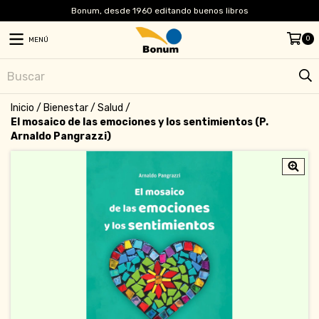
Bonum, desde 1960 editando buenos libros
0
MENÚ
Inicio
/
Bienestar
/
Salud
/
El mosaico de las emociones y los sentimientos (P.
Arnaldo Pangrazzi)