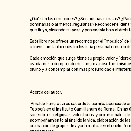
¿Qué son las emociones? ¿Son buenas o malas? ¿Para
dominarlas o al menos, regularlas? Reconocer e identi
que fluya, aliviando su peso y poniéndola bajo el ámb
Este libro nos ofrece un recorrido por el “mosaico” de
atraviesan tanto nuestra historia personal como la d
Cada emoción que surge tiene su propio valor y “dere
ayudarnos a comprendernos mejor a nosotros mismos, 
divino y a contemplar con más profundidad el misterio
Acerca del autor:
Arnaldo Pangrazzi es sacerdote camilo, Licenciado en
Teología en el Instituto Camillianum de Roma. En las
sacerdotes, religiosas, voluntarios y profesionales de
acompañamiento al final de la vida, elaboración de las p
animación de grupos de ayuda mutua en el duelo, for