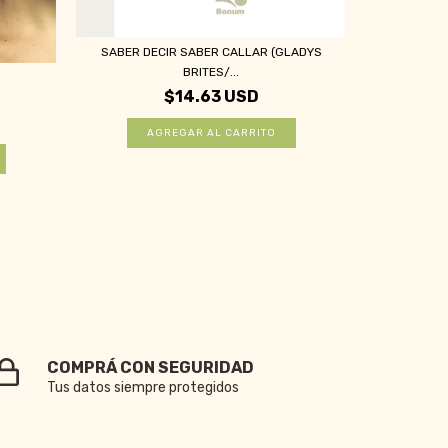
SABER DECIR SABER CALLAR (GLADYS
BRITES/...
$14.63 USD
EL ENOJO (
COMPRÁ CON SEGURIDAD
Tus datos siempre protegidos