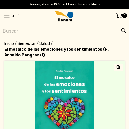
Bonum, desde 1960 editando buenos libros
0
MENÚ
Inicio
/
Bienestar
/
Salud
/
El mosaico de las emociones y los sentimientos (P.
Arnaldo Pangrazzi)