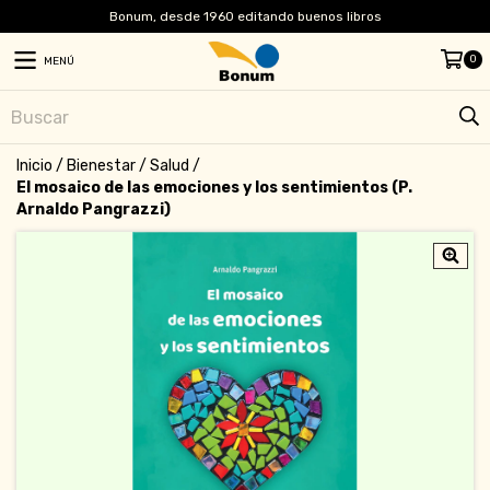
Bonum, desde 1960 editando buenos libros
0
MENÚ
Inicio
/
Bienestar
/
Salud
/
El mosaico de las emociones y los sentimientos (P.
Arnaldo Pangrazzi)