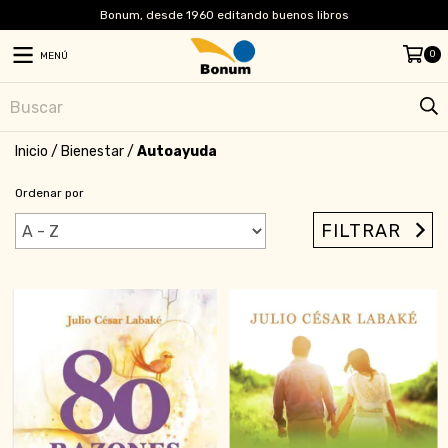
Bonum, desde 1960 editando buenos libros
0
MENÚ
Inicio
/
Bienestar
/
Autoayuda
Ordenar por
FILTRAR