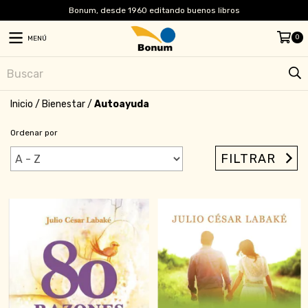
Bonum, desde 1960 editando buenos libros
0
MENÚ
Inicio
/
Bienestar
/
Autoayuda
Ordenar por
FILTRAR