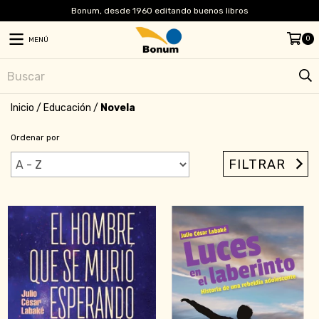
Bonum, desde 1960 editando buenos libros
0
MENÚ
Inicio
/
Educación
/
Novela
Ordenar por
FILTRAR