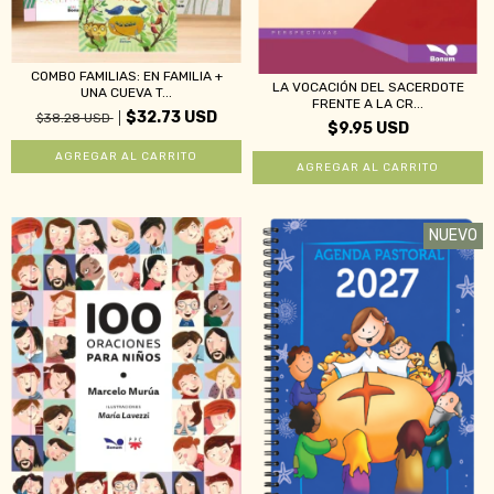
COMBO FAMILIAS: EN FAMILIA +
LA VOCACIÓN DEL SACERDOTE
UNA CUEVA T...
FRENTE A LA CR...
$32.73 USD
$38.28 USD
$9.95 USD
NUEVO