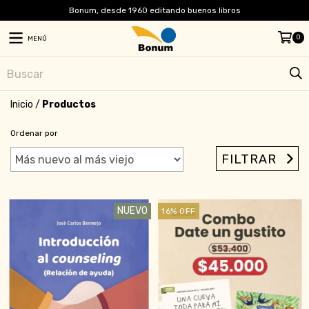
Bonum, desde 1960 editando buenos libros
0
MENÚ
Inicio
/
Productos
Ordenar por
FILTRAR
NUEVO
16
%
OFF