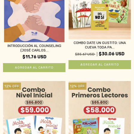
COMBO DATE UN GUSTITO: UNA
INTRODUCCIÓN AL COUNSELING
CUEVA TODA PA...
(JOSÉ CARLOS...
$30.06 USD
$35.67 USD
$11.76 USD
12
%
OFF
12
%
OFF