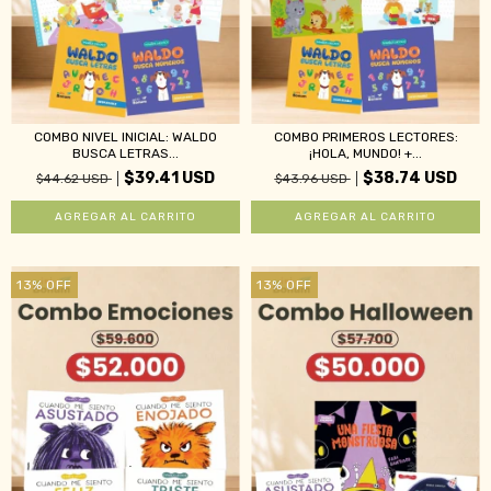
COMBO NIVEL INICIAL: WALDO
COMBO PRIMEROS LECTORES:
BUSCA LETRAS...
¡HOLA, MUNDO! +...
$39.41 USD
$38.74 USD
$44.62 USD
$43.96 USD
13
%
OFF
13
%
OFF