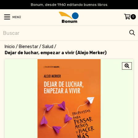
Bonum, desde 1960 editando buenos libros
0
MENÚ
Inicio
/
Bienestar
/
Salud
/
Dejar de luchar, empezar a vivir (Alejo Merker)