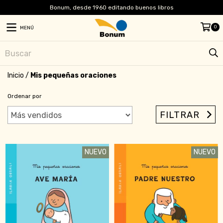
Bonum, desde 1960 editando buenos libros
0
MENÚ
Inicio
/
Mis pequeñas oraciones
Ordenar por
FILTRAR
NUEVO
NUEVO